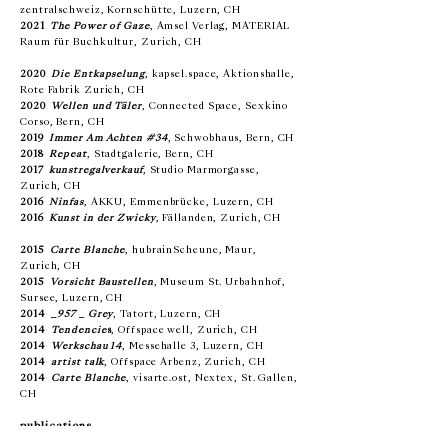
zentralschweiz, Kornschütte, Luzern, CH
2021
The Power of Gaze
, Amsel Verlag, MATERIAL
Raum für Buchkultur, Zurich, CH
2020
Die Entkapselung
, kapsel.space, Aktionshalle,
Rote Fabrik Zurich, CH
2020
Wellen und Täler
, Connected Space, Sexkino
Corso, Bern, CH
2019
Immer Am Achten #34
, Schwobhaus, Bern, CH
2018
Repeat
, Stadtgalerie, Bern, CH
2017
kunstregalverkauf
, Studio Marmorgasse,
Zurich, CH
2016
Ninfas
, AKKU, Emmenbrücke, Luzern, CH
2016
Kunst in der Zwicky
, Fällanden, Zurich, CH
2015
Carte Blanche
, hubrainScheune, Maur,
Zurich, CH
2015
Vorsicht Baustellen
, Museum St. Urbahnhof,
Sursee, Luzern, CH
2014
_957 _ Grey
, Tatort, Luzern, CH
2014
Tendencie
s
, Offspace well, Zurich, CH
2014
Werkschau 14
, Messehalle 3, Luzern, CH
2014
artist talk
, Offspace Arbenz, Zurich, CH
2014
Carte Blanche
, visarte.ost, Nextex, St. Gallen,
CH
publications
2024
Un_erhört
,
Exhibition