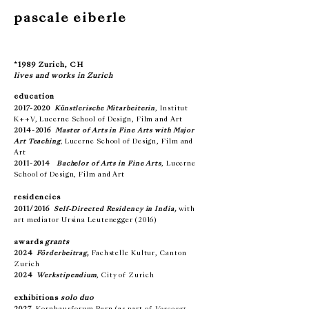
pascale eiberle
*1989
Zurich, CH
lives and works in Zurich
education
2017-2020
Künstlerische Mitarbeiterin
, Institut
K++V, Lucerne School of Design, Film and Art
2014-2016
Master of Arts in Fine Arts with Major
Art Teaching
,
Lucerne School of Design, Film and
Art
2011-2014
Bachelor of Arts in Fine Arts
, Lucerne
School of Design, Film and Art
residencies
2011/
2016
Self-Directed Residency in India,
with
art mediator Ursina Leutenegger
(2016)
awards
grants
2024
Förderbeitrag
,
Fachstelle Kultur, Canton
Zurich
2024
Werk
stipendium
, City of Zurich
exhibitions
solo duo