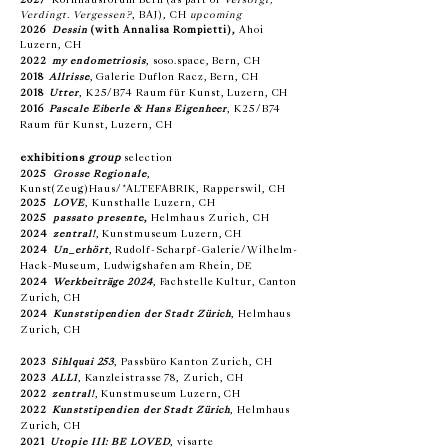
2027
Kornhausforum Bern (as part of
Versorgt,
Verdingt. Vergessen?
, BAJ), CH
upcoming
2026
Dessin
(with Annalisa Rompietti),
Ahoi
Luzern, CH
2022
my endometriosis
, soso.space, Bern, CH
2018
Allrisse
, Galerie Duflon Racz, Bern, CH
2018
Utter
, K25/B74 Raum für Kunst, Luzern, CH
2016
Pascale Eiberle & Hans Eigenheer
, K25/B74
Raum für Kunst, Luzern, CH
exhibitions
group
selection
2025
Grosse Regionale
,
Kunst(Zeug)Haus/*ALTEFABRIK, Rapperswil, CH
2025
LOVE
, Kunsthalle Luzern, CH
2025
passato presente
,
Helmhaus Zurich, CH
2024
zentral!
,
Kunstmuseum Luzern,
CH
2024
Un_erhört
, Rudolf-Scharpf-Galerie/Wilhelm-
Hack-Museum, Ludwigshafen am Rhein, DE
2024
Werkbeiträge 2024
, Fachstelle Kultur, Canton
Zurich, CH
2024
Kunststipendien der Stadt Zürich
, Helmhaus
Zurich, CH
2023
Sihlquai 253
,
Passbüro Kanton Zurich, CH
2023
ALL1
,
Kanzleistrasse 78, Zurich, CH
2022
zentral!
,
Kunstmuseum Luzern, CH
2022
Kunststipendien der Stadt Zürich
, Helmhaus
Zurich, CH
2021
Utopie III: BE LOVED
, visarte