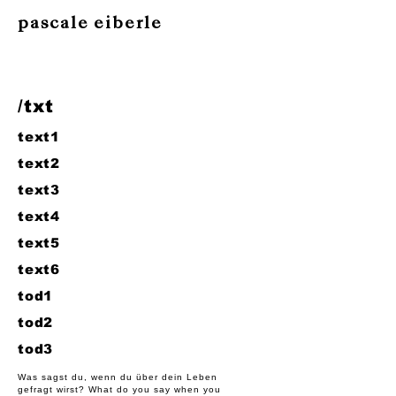
pascale eiberle
/txt
text1
text2
text3
text4
text5
text6
tod1
tod2
tod3
Was sagst du, wenn du über dein Leben
gefragt wirst? What
do you say when you