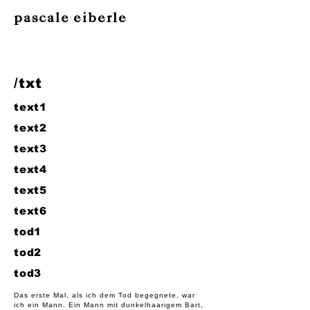
pascale eiberle
/txt
text1
text2
text3
text4
text5
text6
tod1
tod2
tod3
Das erste Mal, als ich dem Tod begegnete, war
ich ein Mann. Ein Mann mit dunkelhaarigem Bart,